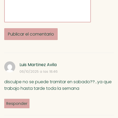
A
l
t
Luis Martinez Avila
e
06/10/2025 a las 18:46
r
n
disculpe no se puede tramitar en sabado??...ya que
a
trabajo hasta tarde toda la semana
t
i
Responder
v
e