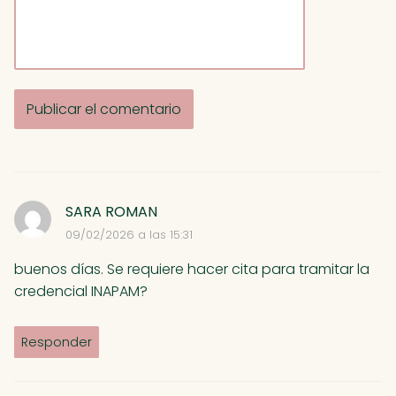
A
l
t
SARA ROMAN
e
09/02/2026 a las 15:31
r
n
buenos días. Se requiere hacer cita para tramitar la
a
credencial INAPAM?
t
i
Responder
v
e