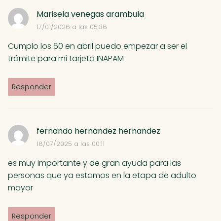
:
Marisela venegas arambula
17/01/2026 a las 05:36
Cumplo los 60 en abril puedo empezar a ser el
trámite para mi tarjeta INAPAM
Responder
fernando hernandez hernandez
18/07/2025 a las 00:11
es muy importante y de gran ayuda para las
personas que ya estamos en la etapa de adulto
mayor
Responder