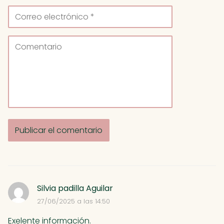
A
l
t
Silvia padilla Aguilar
e
27/06/2025 a las 14:50
r
n
Exelente información.