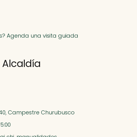
ues? Agenda una visita guiada
 Alcaldía
440, Campestre Churubusco
15:00
tai chi, manualidades