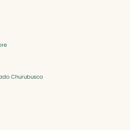
bre
Prado Churubusco